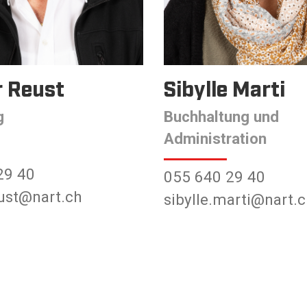
 Reust
Sibylle Marti
g
Buchhaltung und
Administration
29 40
055 640 29 40
eust@nart.ch
sibylle.marti@nart.