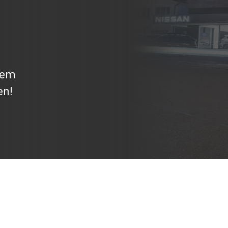
lem
en!